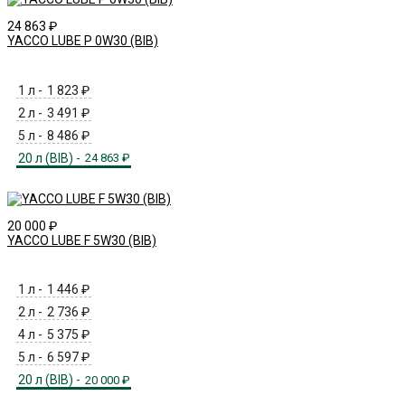
24 863
₽
YACCO LUBE P 0W30 (BIB)
1 л -
1 823
₽
2 л -
3 491
₽
5 л -
8 486
₽
20 л (BIB) -
24 863
₽
20 000
₽
YACCO LUBE F 5W30 (BIB)
1 л -
1 446
₽
2 л -
2 736
₽
4 л -
5 375
₽
5 л -
6 597
₽
20 л (BIB) -
20 000
₽