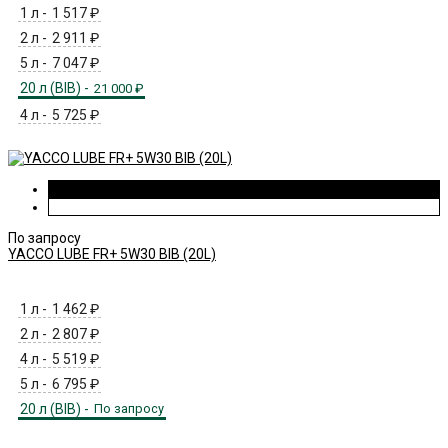
1 л -
1 517
₽
2 л -
2 911
₽
5 л -
7 047
₽
20 л (BIB) -
21 000
₽
4 л -
5 725
₽
По запросу
YACCO LUBE FR+ 5W30 BIB (20L)
1 л -
1 462
₽
2 л -
2 807
₽
4 л -
5 519
₽
5 л -
6 795
₽
20 л (BIB) -
По запросу