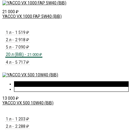
21 000
₽
YACCO VX 1000 FAP 5W40 (BIB)
1 л -
1 519
₽
2 л -
2 918
₽
5 л -
7 090
₽
20 л (BIB) -
21 000
₽
4 л -
5 717
₽
13 000
₽
YACCO VX 500 10W40 (BIB)
1 л -
1 203
₽
2 л -
2 288
₽