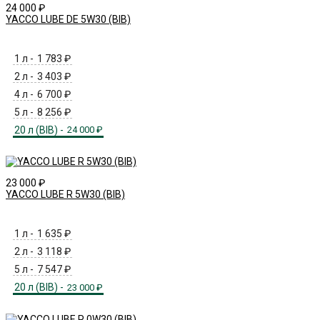
24 000
₽
YACCO LUBE DE 5W30 (BIB)
1 л -
1 783
₽
2 л -
3 403
₽
4 л -
6 700
₽
5 л -
8 256
₽
20 л (BIB) -
24 000
₽
23 000
₽
YACCO LUBE R 5W30 (BIB)
1 л -
1 635
₽
2 л -
3 118
₽
5 л -
7 547
₽
20 л (BIB) -
23 000
₽