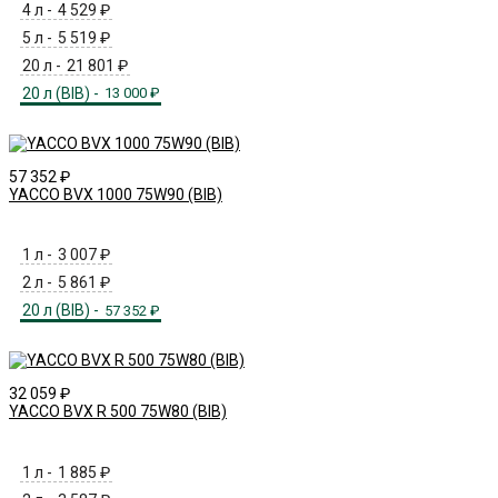
4 л -
4 529
₽
5 л -
5 519
₽
20 л -
21 801
₽
20 л (BIB) -
13 000
₽
57 352
₽
YACCO BVX 1000 75W90 (BIB)
1 л -
3 007
₽
2 л -
5 861
₽
20 л (BIB) -
57 352
₽
32 059
₽
YACCO BVX R 500 75W80 (BIB)
1 л -
1 885
₽