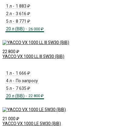
1 л -
1 883
₽
2 л -
3 616
₽
5 л -
8 771
₽
20 л (BIB) -
26 000
₽
22 800
₽
YACCO VX 1000 LL III 5W30 (BIB)
1 л -
1 666
₽
4 л -
По запросу
5 л -
7 635
₽
20 л (BIB) -
22 800
₽
21 000
₽
YACCO VX 1000 LE 5W30 (BIB)