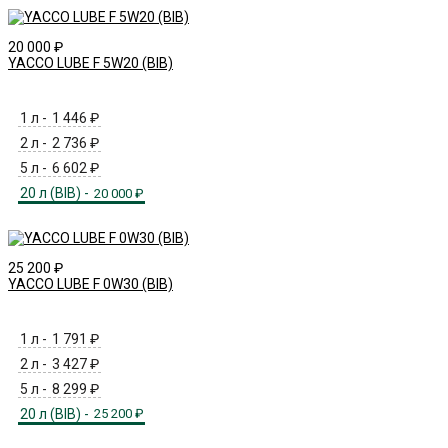
20 000
₽
YACCO LUBE F 5W20 (BIB)
1 л -
1 446
₽
2 л -
2 736
₽
5 л -
6 602
₽
20 л (BIB) -
20 000
₽
25 200
₽
YACCO LUBE F 0W30 (BIB)
1 л -
1 791
₽
2 л -
3 427
₽
5 л -
8 299
₽
20 л (BIB) -
25 200
₽