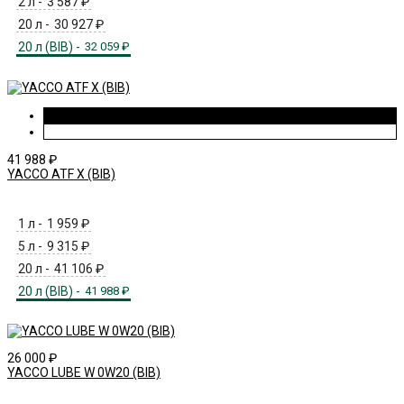
2 л -
3 587
₽
20 л -
30 927
₽
20 л (BIB) -
32 059
₽
41 988
₽
YACCO ATF X (BIB)
1 л -
1 959
₽
5 л -
9 315
₽
20 л -
41 106
₽
20 л (BIB) -
41 988
₽
26 000
₽
YACCO LUBE W 0W20 (BIB)