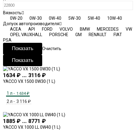
Вязкость
0W-20
0W-30
0W-40
5W-30
5W-40
10W-40
Допуск автопроизводителя
ACEA
API
FORD
VOLVO
BMW
MERCEDES
VW
OPEL VAUXHALL
PORSCHE
GM
RENAULT
FIAT
PSA
Очистить
1634 ₽ ... 3116 ₽
YACCO VX 1500 0W30 (1 L)
1 л -
1 634
₽
2 л -
3 116
₽
1885 ₽ ... 8771 ₽
YACCO VX 1000 LL 0W40 (1 L)