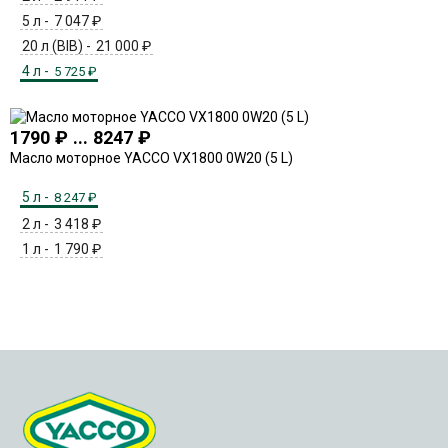
5 л -
7 047
₽
20 л (BIB) -
21 000
₽
4 л -
5 725
₽
1790 ₽ ... 8247 ₽
Масло моторное YACCO VX1800 0W20 (5 L)
5 л -
8 247
₽
2 л -
3 418
₽
1 л -
1 790
₽