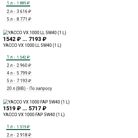
1 л -
1 885
₽
2 л -
3 616
₽
5 л -
8 771
₽
1542 ₽ ... 7193 ₽
YACCO VX 1000 LL 5W40 (1 L)
1 л -
1 542
₽
2 л -
2 960
₽
4 л -
5 799
₽
5 л -
7 193
₽
20 л (BIB) -
По запросу
1519 ₽ ... 5717 ₽
YACCO VX 1000 FAP 5W40 (1 L)
1 л -
1 519
₽
2 л -
2 918
₽