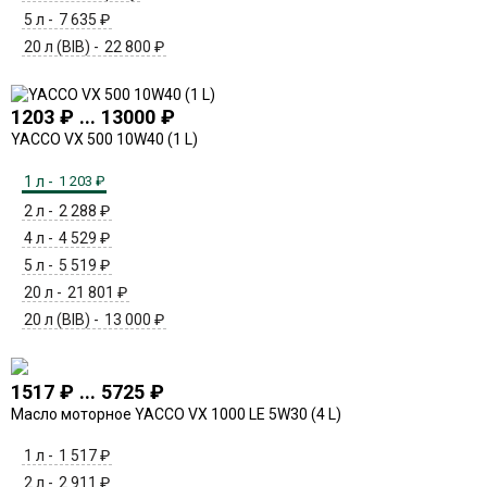
5 л -
7 635
₽
20 л (BIB) -
22 800
₽
1203 ₽ ... 13000 ₽
YACCO VX 500 10W40 (1 L)
1 л -
1 203
₽
2 л -
2 288
₽
4 л -
4 529
₽
5 л -
5 519
₽
20 л -
21 801
₽
20 л (BIB) -
13 000
₽
1517 ₽ ... 5725 ₽
Масло моторное YACCO VX 1000 LE 5W30 (4 L)
1 л -
1 517
₽
2 л -
2 911
₽