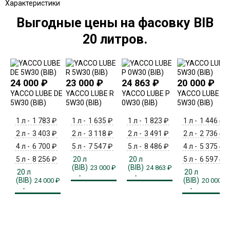
Характеристики
Выгодные цены на фасовку BIB
20 литров.
24 000
₽
23 000
₽
24 863
₽
20 000
₽
YACCO LUBE DE
YACCO LUBE R
YACCO LUBE P
YACCO LUBE F
5W30 (BIB)
5W30 (BIB)
0W30 (BIB)
5W30 (BIB)
1 л -
1 783
₽
1 л -
1 635
₽
1 л -
1 823
₽
1 л -
1 446
₽
2 л -
3 403
₽
2 л -
3 118
₽
2 л -
3 491
₽
2 л -
2 736
₽
4 л -
6 700
₽
5 л -
7 547
₽
5 л -
8 486
₽
4 л -
5 375
₽
5 л -
8 256
₽
20 л
20 л
5 л -
6 597
₽
(BIB)
(BIB)
23 000
₽
24 863
₽
20 л
20 л
-
-
(BIB)
(BIB)
24 000
₽
20 000
₽
-
-