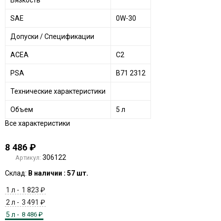
SAE
0W-30
Допуски / Спецификации
ACEA
C2
PSA
B71 2312
Технические характеристики
Объем
5 л
Все характеристики
8 486
₽
306122
Артикул:
Склад:
В наличии : 57 шт.
1 л -
1 823
₽
2 л -
3 491
₽
5 л -
8 486
₽