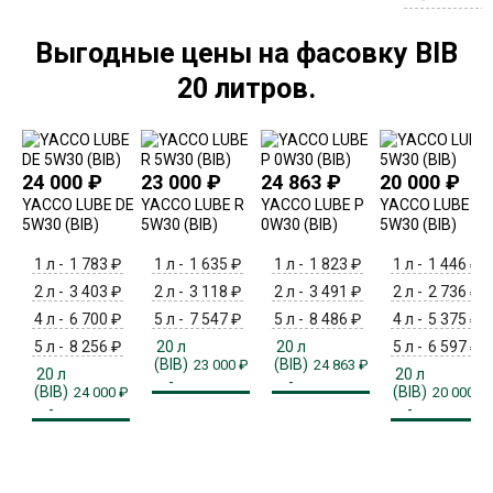
Выгодные цены на фасовку BIB
20 литров.
24 000
₽
23 000
₽
24 863
₽
20 000
₽
YACCO LUBE DE
YACCO LUBE R
YACCO LUBE P
YACCO LUBE F
5W30 (BIB)
5W30 (BIB)
0W30 (BIB)
5W30 (BIB)
1 л -
1 783
₽
1 л -
1 635
₽
1 л -
1 823
₽
1 л -
1 446
₽
2 л -
3 403
₽
2 л -
3 118
₽
2 л -
3 491
₽
2 л -
2 736
₽
4 л -
6 700
₽
5 л -
7 547
₽
5 л -
8 486
₽
4 л -
5 375
₽
5 л -
8 256
₽
20 л
20 л
5 л -
6 597
₽
(BIB)
(BIB)
23 000
₽
24 863
₽
20 л
20 л
-
-
(BIB)
(BIB)
24 000
₽
20 000
₽
-
-