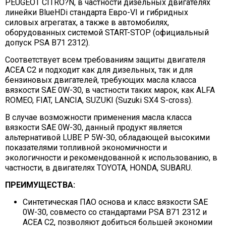
PEUGEOT CITRO?N, в частности дизельных двигателях
линейки BlueHDi стандарта Евро-VI и гибридных
силовых агрегатах, а также в автомобилях,
оборудованных системой START-STOP (официальный
допуск PSA B71 2312).
Соответствует всем требованиям защиты двигателя
ACEA C2 и подходит как для дизельных, так и для
бензиновых двигателей, требующих масла класса
вязкости SAE 0W-30, в частности таких марок, как ALFA
ROMEO, FIAT, LANCIA, SUZUKI (Suzuki SX4 S-cross).
В случае возможности применения масла класса
вязкости SAE 0W-30, данный продукт является
альтернативой LUBE P 5W-30, обладающей высокими
показателями топливной экономичности и
экологичности и рекомендованной к использованию, в
частности, в двигателях TOYOTA, HONDA, SUBARU.
ПРЕИМУЩЕСТВА:
Синтетическая ПАО основа и класс вязкости SAE
0W-30, совместо со стандартами PSA B71 2312 и
ACEA C2, позволяют добиться большей экономии