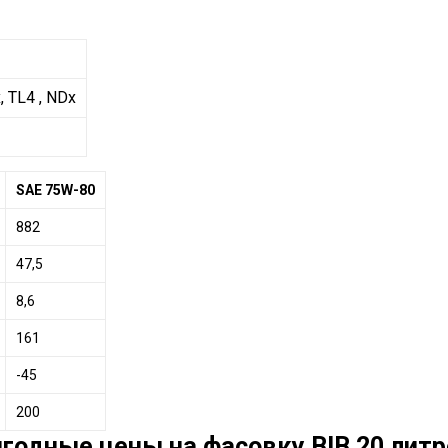
, TL4 , NDx
SAE 75W-80
882
47,5
8,6
161
-45
200
годные цены на фасовку BIB 20 литр