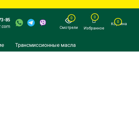
0
0
73-85
0
Корзина
r.com
Смотрели
Избранное
ие
Трансмиссионные масла