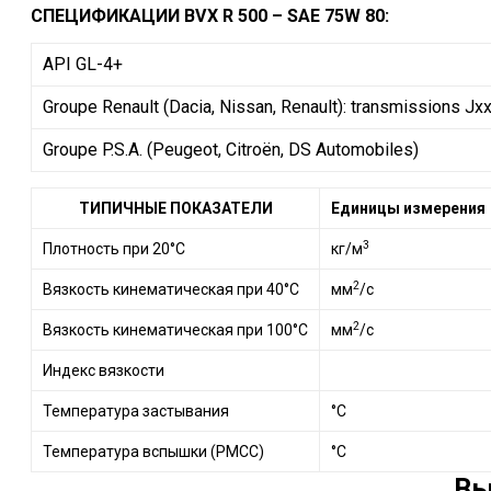
СПЕЦИФИКАЦИИ BVX R 500 – SAE 75W 80:
API GL-4+
Groupe Renault (Dacia, Nissan, Renault): transmissions Jxx
Groupe P.S.A. (Peugeot, Citroën, DS Automobiles)
ТИПИЧНЫЕ ПОКАЗАТЕЛИ
Единицы измерения
3
Плотность при 20°C
кг/м
2
Вязкость кинематическая при 40°C
мм
/с
2
Вязкость кинематическая при 100°C
мм
/с
Индекс вязкости
Температура застывания
°C
Температура вспышки (PMCC)
°C
Вы