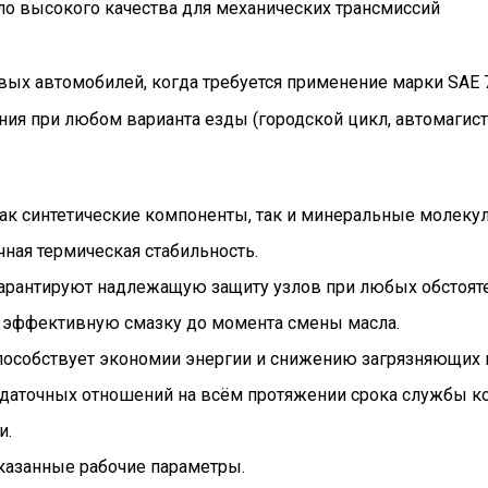
ло высокого качества для механических трансмиссий
х автомобилей, когда требуется применение марки SAE 75W
я при любом варианта езды (городской цикл, автомагистр
как синтетические компоненты, так и минеральные молеку
чная термическая стабильность.
арантируют надлежащую защиту узлов при любых обстояте
т эффективную смазку до момента смены масла.
способствует экономии энергии и снижению загрязняющих
даточных отношений на всём протяжении срока службы ко
и.
казанные рабочие параметры.