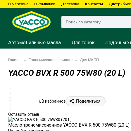
О магазине
О компании
Доставка
Контакты
Дистрибью
Автомобильные масла
Для гонок
Лодочные 
Главная
→
Трансмиссионные масла
→
Для МКПП
YACCO BVX R 500 75W80 (20 L)
Подвесные моторы
Картинг
Водные мотоциклы
Квадроциклы
Мотоциклы
Подвесные моторы
Мотоциклы
Скутеры
Стационарные моторы
Скутеры
Снегоходы
Снегоходы
Поделиться
В избранное
Оставить отзыв
Масло трансмиссионное YACCO BVX R 500 75W80 (20 L)
Подробное описание