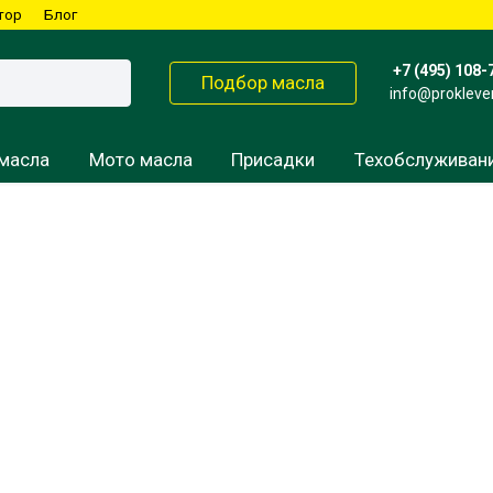
тор
Блог
+7 (495) 108-
Подбор масла
info@prokleve
масла
Мото масла
Присадки
Техобслуживан
Консервант
Вилочные масла
Редукторные масла
Для мокрых сцеплений
Смазка
Для сухих сцеплений
Пропитка для фильтра
Смазка для цепи
Трансмиссионное масло