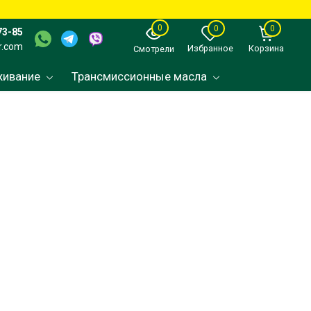
0
0
0
73-85
r.com
Избранное
Корзина
Смотрели
живание
Трансмиссионные масла