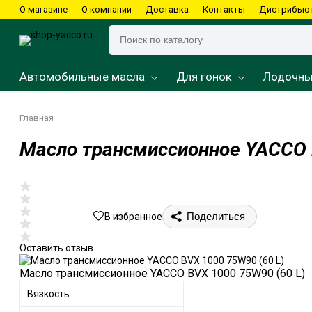
О магазине
О компании
Доставка
Контакты
Дистрибью
Автомобильные масла
Для гонок
Лодочны
Главная
Масло трансмиссионное YACCO 
Подвесные моторы
Картинг
Водные мотоциклы
Квадроциклы
Мотоциклы
Подвесные моторы
Мотоциклы
Скутеры
Стационарные моторы
Скутеры
Снегоходы
Снегоходы
Поделиться
В избранное
Оставить отзыв
Масло трансмиссионное YACCO BVX 1000 75W90 (60 L)
Вязкость