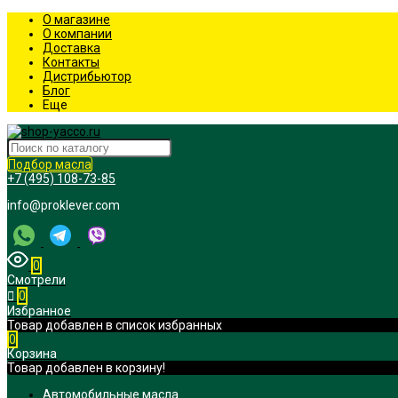
О магазине
О компании
Доставка
Контакты
Дистрибьютор
Блог
Еще
Подбор масла
+7 (495) 108-73-85
info@proklever.com
0
Смотрели
0
Избранное
Товар добавлен в список избранных
0
Корзина
Товар добавлен в корзину!
Автомобильные масла