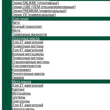
Серия GALAXIE (cпортивные)
Серия LUBE (OEM специализированые)
Серия PREMIUM (универсальные)
Серия VX (универсальные)
Для гонок
Авто
Водный транспорт
Мото
Тормозные жидкости
Лодочные масла
Для 2Т двигателей
Подвесные моторы
Для 4Т двигателей
Водные мотоциклы
Подвесные моторы
Стационарные моторы
Для компонентов
Консервант
Редукторные масла
Смазка
Мото масла
Для 2Т двигателей
Картинг
Мотоциклы
Скутеры
Снегоходы
Для 4Т двигателей
Квадроциклы