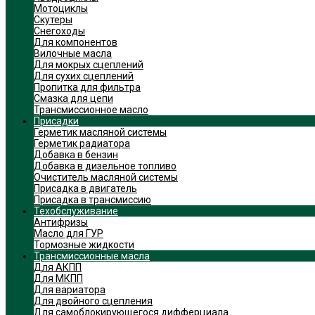
Мотоциклы
Скутеры
Снегоходы
Для компонентов
Вилочные масла
Для мокрых сцеплений
Для сухих сцеплений
Пропитка для фильтра
Смазка для цепи
Трансмиссионное масло
Присадки
Герметик масляной системы
Герметик радиатора
Добавка в бензин
Добавка в дизельное топливо
Очиститель масляной системы
Присадка в двигатель
Присадка в трансмиссию
Техобслуживание
Антифризы
Масло для ГУР
Тормозные жидкости
Трансмиссионные масла
Для АКПП
Для МКПП
Для вариатора
Для двойного сцепления
Для самоблокирующегося дифферциала