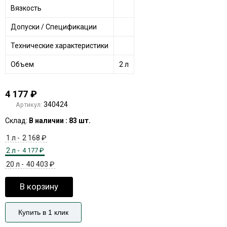
Вязкость
Допуски / Спецификации
Технические характеристики
Объем
2 л
4 177
₽
340424
Артикул:
Склад:
В наличии : 83 шт.
1 л -
2 168
₽
2 л -
4 177
₽
20 л -
40 403
₽
В корзину
Купить в 1 клик