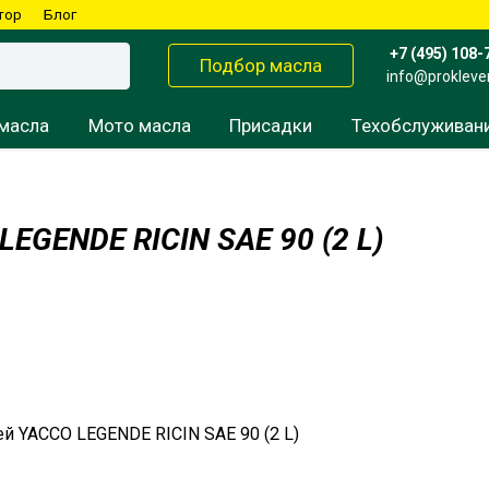
тор
Блог
+7 (495) 108-
Подбор масла
info@prokleve
масла
Мото масла
Присадки
Техобслуживан
EGENDE RICIN SAE 90 (2 L)
Консервант
Вилочные масла
Редукторные масла
Для мокрых сцеплений
Смазка
Для сухих сцеплений
Пропитка для фильтра
Смазка для цепи
Трансмиссионное масло
й YACCO LEGENDE RICIN SAE 90 (2 L)