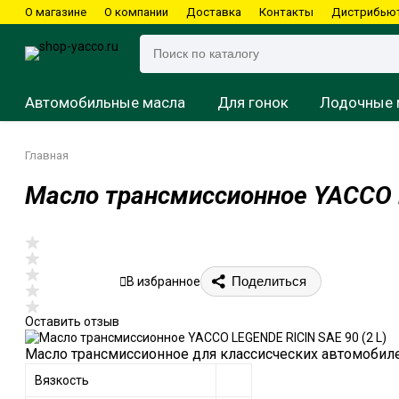
О магазине
О компании
Доставка
Контакты
Дистрибью
Автомобильные масла
Для гонок
Лодочные 
Главная
Масло трансмиссионное YACCO L
Подвесные моторы
Картинг
Водные мотоциклы
Квадроциклы
Мотоциклы
Подвесные моторы
Мотоциклы
Скутеры
Стационарные моторы
Скутеры
Снегоходы
Снегоходы
Поделиться
В избранное
Оставить отзыв
Масло трансмиссионное для классисческих автомобиле
Вязкость