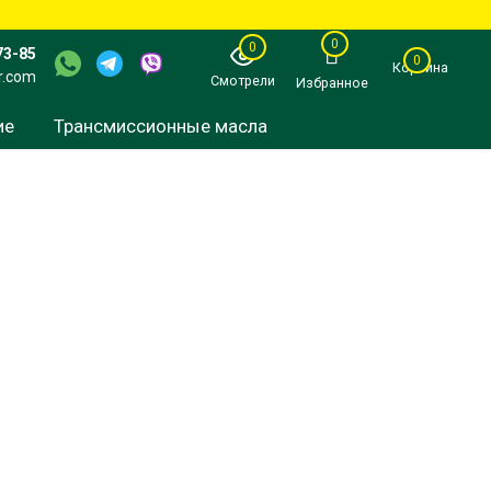
0
0
73-85
0
Корзина
r.com
Смотрели
Избранное
ие
Трансмиссионные масла