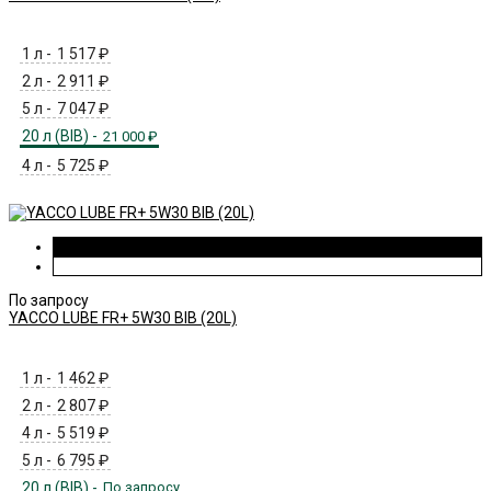
1 л -
1 517
₽
2 л -
2 911
₽
5 л -
7 047
₽
20 л (BIB) -
21 000
₽
4 л -
5 725
₽
По запросу
YACCO LUBE FR+ 5W30 BIB (20L)
1 л -
1 462
₽
2 л -
2 807
₽
4 л -
5 519
₽
5 л -
6 795
₽
20 л (BIB) -
По запросу