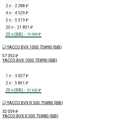
2 л -
2 288
₽
4 л -
4 529
₽
5 л -
5 519
₽
20 л -
21 801
₽
20 л (BIB) -
13 000
₽
57 352
₽
YACCO BVX 1000 75W90 (BIB)
1 л -
3 007
₽
2 л -
5 861
₽
20 л (BIB) -
57 352
₽
32 059
₽
YACCO BVX R 500 75W80 (BIB)