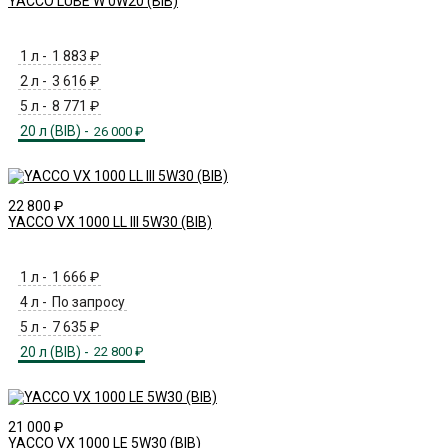
YACCO LUBE W 0W20 (BIB)
1 л -
1 883
₽
2 л -
3 616
₽
5 л -
8 771
₽
20 л (BIB) -
26 000
₽
22 800
₽
YACCO VX 1000 LL III 5W30 (BIB)
1 л -
1 666
₽
4 л -
По запросу
5 л -
7 635
₽
20 л (BIB) -
22 800
₽
21 000
₽
YACCO VX 1000 LE 5W30 (BIB)