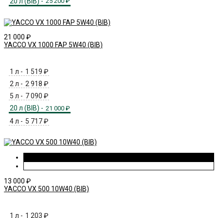
20 л (BIB) -
25 200
₽
21 000
₽
YACCO VX 1000 FAP 5W40 (BIB)
1 л -
1 519
₽
2 л -
2 918
₽
5 л -
7 090
₽
20 л (BIB) -
21 000
₽
4 л -
5 717
₽
13 000
₽
YACCO VX 500 10W40 (BIB)
1 л -
1 203
₽