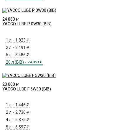
24 863
₽
YACCO LUBE P 0W30 (BIB)
1 л -
1 823
₽
2 л -
3 491
₽
5 л -
8 486
₽
20 л (BIB) -
24 863
₽
20 000
₽
YACCO LUBE F 5W30 (BIB)
1 л -
1 446
₽
2 л -
2 736
₽
4 л -
5 375
₽
5 л -
6 597
₽