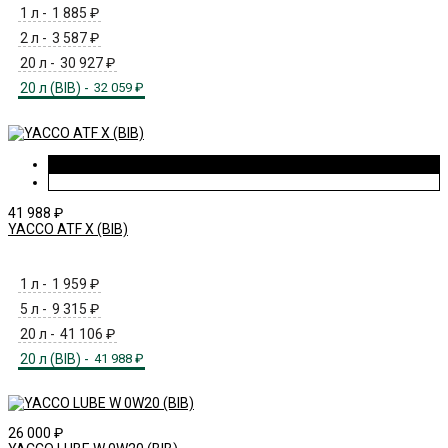
1 л -
1 885
₽
2 л -
3 587
₽
20 л -
30 927
₽
20 л (BIB) -
32 059
₽
41 988
₽
YACCO ATF X (BIB)
1 л -
1 959
₽
5 л -
9 315
₽
20 л -
41 106
₽
20 л (BIB) -
41 988
₽
26 000
₽