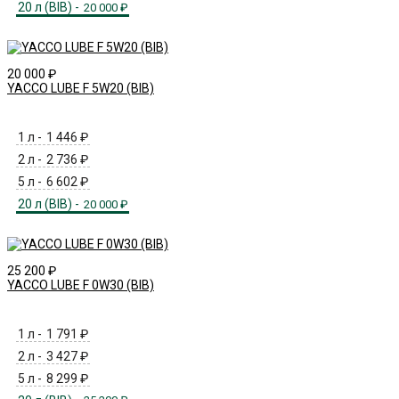
20 л (BIB) -
20 000
₽
20 000
₽
YACCO LUBE F 5W20 (BIB)
1 л -
1 446
₽
2 л -
2 736
₽
5 л -
6 602
₽
20 л (BIB) -
20 000
₽
25 200
₽
YACCO LUBE F 0W30 (BIB)
1 л -
1 791
₽
2 л -
3 427
₽
5 л -
8 299
₽