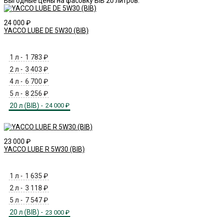
Выгодные цены на фасовку BIB 20 литров.
24 000
₽
YACCO LUBE DE 5W30 (BIB)
1 л -
1 783
₽
2 л -
3 403
₽
4 л -
6 700
₽
5 л -
8 256
₽
20 л (BIB) -
24 000
₽
23 000
₽
YACCO LUBE R 5W30 (BIB)
1 л -
1 635
₽
2 л -
3 118
₽
5 л -
7 547
₽
20 л (BIB) -
23 000
₽