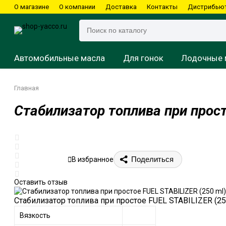
О магазине
О компании
Доставка
Контакты
Дистрибью
Автомобильные масла
Для гонок
Лодочные 
Главная
Стабилизатор топлива при прост
Подвесные моторы
Картинг
Водные мотоциклы
Квадроциклы
Мотоциклы
Подвесные моторы
Мотоциклы
Скутеры
Стационарные моторы
Скутеры
Снегоходы
Снегоходы
Поделиться
В избранное
Оставить отзыв
Стабилизатор топлива при простое FUEL STABILIZER (25
Вязкость