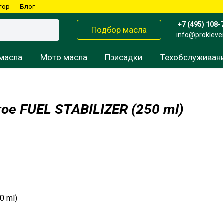
тор
Блог
+7 (495) 108-
Подбор масла
info@prokleve
масла
Мото масла
Присадки
Техобслуживан
ое FUEL STABILIZER (250 ml)
Консервант
Вилочные масла
Редукторные масла
Для мокрых сцеплений
Смазка
Для сухих сцеплений
Пропитка для фильтра
Смазка для цепи
Трансмиссионное масло
0 ml)