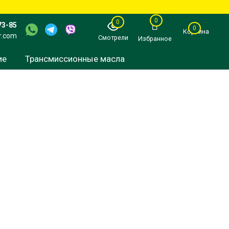
0
0
73-85
0
Корзина
r.com
Смотрели
Избранное
ие
Трансмиссионные масла