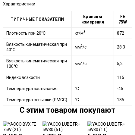
Характеристики
Единицы
FE
ТИПИЧНЫЕ ПОКАЗАТЕЛИ
измерения
75W
3
Плотность при 20°C
кг/м
872
Вязкость кинематическая при
2
мм
/с
28,3
40°C
Вязкость кинематическая при
2
мм
/с
5,2
100°C
Индекс вязкости
115
Температура застывания
°C
-45
Температура вспышки (PMCC)
°C
185
C этим товаром покупают