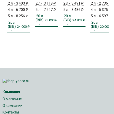
2 л -
3 403
₽
2 л -
3 118
₽
2 л -
3 491
₽
2 л -
2 736
₽
4 л -
6 700
₽
5 л -
7 547
₽
5 л -
8 486
₽
4 л -
5 375
₽
5 л -
8 256
₽
20 л
20 л
5 л -
6 597
₽
(BIB)
(BIB)
23 000
₽
24 863
₽
20 л
20 л
-
-
(BIB)
(BIB)
24 000
₽
20 000
₽
-
-
Компания
О магазине
О компании
Контакты