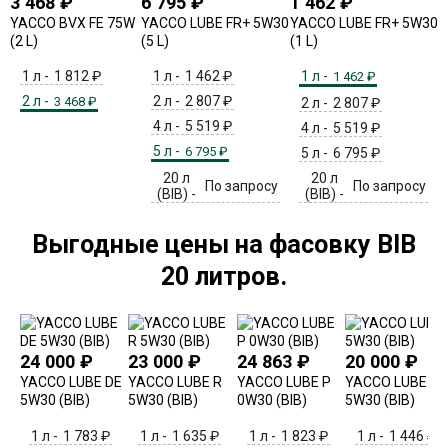
3 468
₽
6 795
₽
1 462
₽
YACCO BVX FE 75W
YACCO LUBE FR+ 5W30
YACCO LUBE FR+ 5W30
(2 L)
(5 L)
(1 L)
1 л -
1 812
₽
1 л -
1 462
₽
1 л -
1 462
₽
2 л -
2 л -
2 807
₽
3 468
₽
2 л -
2 807
₽
4 л -
5 519
₽
4 л -
5 519
₽
5 л -
6 795
₽
5 л -
6 795
₽
20 л
20 л
По запросу
По запросу
(BIB) -
(BIB) -
Выгодные цены на фасовку BIB
20 литров.
24 000
₽
23 000
₽
24 863
₽
20 000
₽
YACCO LUBE DE
YACCO LUBE R
YACCO LUBE P
YACCO LUBE F
5W30 (BIB)
5W30 (BIB)
0W30 (BIB)
5W30 (BIB)
1 л -
1 783
₽
1 л -
1 635
₽
1 л -
1 823
₽
1 л -
1 446
₽